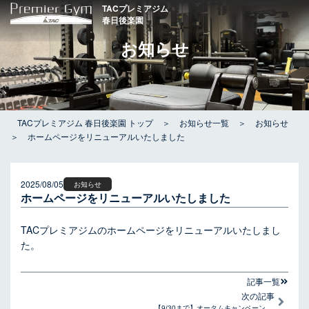
内
TACプレミアジム
春日後楽園
容
を
お知らせ
ス
キ
ッ
プ
TACプレミアジム 春日後楽園 トップ
＞
お知らせ一覧
＞
お知らせ
＞
ホームページをリニューアルいたしました
2025/08/05
お知らせ
ホームページをリニューアルいたしました
TACプレミアジムのホームページをリニューアルいたしまし
た。
記事一覧​
Next
次の記事
【9/30まで】オータムキャンペーン実施中！