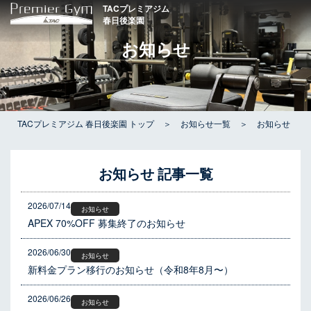
内
TACプレミアジム
春日後楽園
容
を
お知らせ
ス
キ
ッ
プ
TACプレミアジム 春日後楽園 トップ
＞
お知らせ一覧
＞
お知らせ
お知らせ 記事一覧
2026/07/14
お知らせ
APEX 70%OFF 募集終了のお知らせ
2026/06/30
お知らせ
新料金プラン移行のお知らせ（令和8年8月〜）
2026/06/26
お知らせ