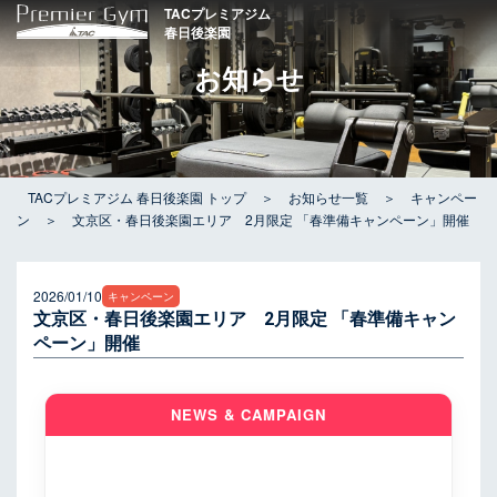
内
TACプレミアジム
春日後楽園
容
を
お知らせ
ス
キ
ッ
プ
TACプレミアジム 春日後楽園 トップ
＞
お知らせ一覧
＞
キャンペー
ン
＞
文京区・春日後楽園エリア 2月限定 「春準備キャンペーン」開催
2026/01/10
キャンペーン
文京区・春日後楽園エリア 2月限定 「春準備キャン
ペーン」開催
NEWS & CAMPAIGN