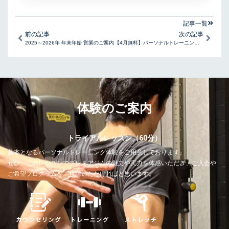
記事一覧​
Prev
Next
前の記事
次の記事
2025～2026年 年末年始 営業のご案内
【4月無料】パーソナルトレーニング 体験｜春日・後楽園のプレミアジム
体験のご案内
トライアルレッスン（60分）
基本となるパーソナルトレーニング体験をご用意しております。
ぜひ、このレッスンでプレミアジムの魅力や実力を体感いただき、ご入会や
ご希望プログラムをご検討いただければと思います。